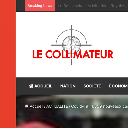
Maroc-Bénin : satisfaction du bilan d
Breaking News
ACCUEIL
NATION
SOCIÉTÉ
ÉCONOM
Accueil
/
ACTUALITÉ
/
Covid-19: 4.559 nouveaux ca