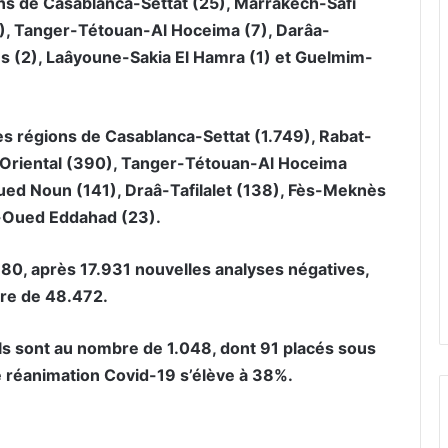
ons de Casablanca-Settat (25), Marrakech-Safi
(8), Tanger-Tétouan-Al Hoceima (7), Darâa-
ès (2), Laâyoune-Sakia El Hamra (1) et Guelmim-
es régions de Casablanca-Settat (1.749), Rabat-
l’Oriental (390), Tanger-Tétouan-Al Hoceima
ed Noun (141), Draâ-Tafilalet (138), Fès-Meknès
la-Oued Eddahad (23).
80, après 17.931 nouvelles analyses négatives,
mbre de 48.472.
ils sont au nombre de 1.048, dont 91 placés sous
de réanimation Covid-19 s’élève à 38%.