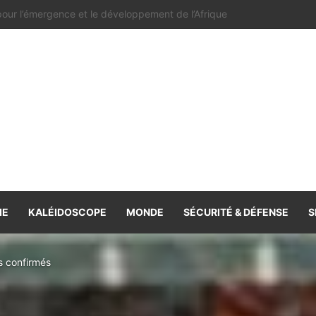
e la coopération, volonté commune de la renforcer et de la diversifie
IE
KALÉIDOSCOPE
MONDE
SÉCURITÉ & DÉFENSE
S
s confirmés