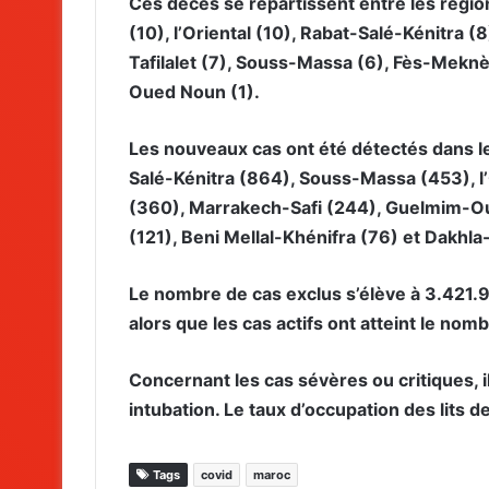
Ces décès se répartissent entre les régi
(10), l’Oriental (10), Rabat-Salé-Kénitra 
Tafilalet (7), Souss-Massa (6), Fès-Mekn
Oued Noun (1).
Les nouveaux cas ont été détectés dans l
Salé-Kénitra (864), Souss-Massa (453), 
(360), Marrakech-Safi (244), Guelmim-Ou
(121), Beni Mellal-Khénifra (76) et Dakh
Le nombre de cas exclus s’élève à 3.421.9
alors que les cas actifs ont atteint le no
Concernant les cas sévères ou critiques, 
intubation. Le taux d’occupation des lits 
Tags
covid
maroc