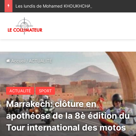
Les lundis de Mohamed KHOUKHCHANI : Une finale à l’arraché
Accueil
/
ACTUALITÉ
ACTUALITÉ
SPORT
Marrakech: clôture en
apothéose de la 8è édition du
Tour international des motos