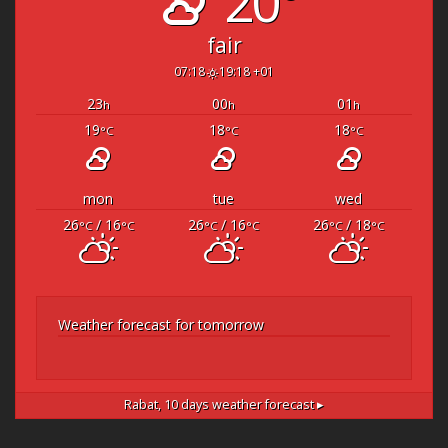
20°
fair
07:18
19:18 +01
23
00
01
h
h
h
19
18
18
°C
°C
°C
mon
tue
wed
26
/ 16
26
/ 16
26
/ 18
°C
°C
°C
°C
°C
°C
Weather forecast for tomorrow
Rabat,
10 days weather forecast ▸