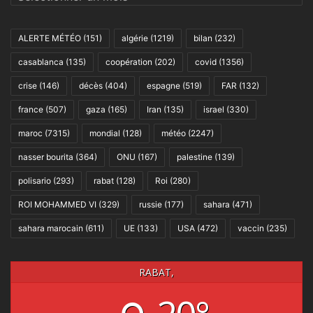
ALERTE MÉTÉO
(151)
algérie
(1219)
bilan
(232)
casablanca
(135)
coopération
(202)
covid
(1356)
crise
(146)
décès
(404)
espagne
(519)
FAR
(132)
france
(507)
gaza
(165)
Iran
(135)
israel
(330)
maroc
(7315)
mondial
(128)
météo
(2247)
nasser bourita
(364)
ONU
(167)
palestine
(139)
polisario
(293)
rabat
(128)
Roi
(280)
ROI MOHAMMED VI
(329)
russie
(177)
sahara
(471)
sahara marocain
(611)
UE
(133)
USA
(472)
vaccin
(235)
RABAT,