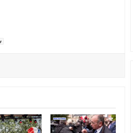
y
er par email