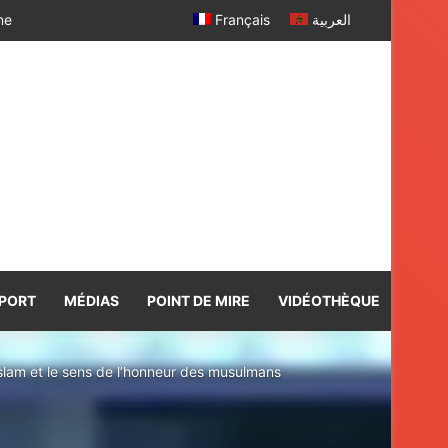
 SM le Roi
Français
العربية
PORT
MÉDIAS
POINT DE MIRE
VIDÉOTHÈQUE
islam et le sens de l’honneur des musulmans