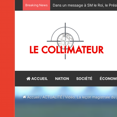
M. Bourita reçoit le conseiller du Pr
Breaking News
ACCUEIL
NATION
SOCIÉTÉ
ÉCONOM
Accueil
/
ACTUALITÉ
/
Vidéo. La leçon magistrale du 