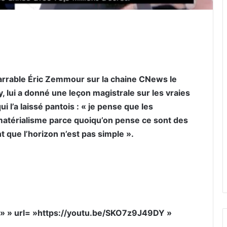
er par email
énarrable Éric Zemmour sur la chaine CNews le
, lui a donné une leçon magistrale sur les vraies
ui l’a laissé pantois : « je pense que les
atérialisme parce quoiqu’on pense ce sont des
t que l’horizon n’est pas simple ».
e= » » url= »https://youtu.be/SKO7z9J49DY »