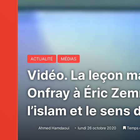
ACTUALITÉ
MÉDIAS
Vidéo. La leçon m
Onfray à Éric Zem
l’islam et le sen
Ahmed Hamdaoui
lundi 26 octobre 2020
Temps d