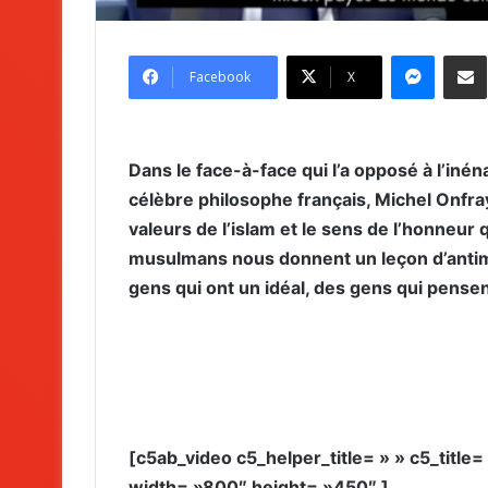
Messenger
Partag
Facebook
X
Dans le face-à-face qui l’a opposé à l’in
célèbre philosophe français, Michel Onfray
valeurs de l’islam et le sens de l’honneur q
musulmans nous donnent un leçon d’antim
gens qui ont un idéal, des gens qui pensen
[c5ab_video c5_helper_title= » » c5_titl
width= »800″ height= »450″ ]