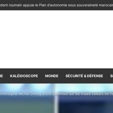
ésident de la République de Roumanie, porteur d’un message adressé à
IE
KALÉIDOSCOPE
MONDE
SÉCURITÉ & DÉFENSE
S
philosophe Michel Onfray à Éric Zemmour sur les vraies valeurs de l’