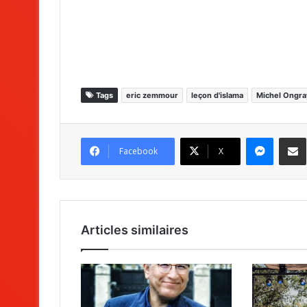
Tags
eric zemmour
leçon d'islama
Michel Ongra
Messenger
Partag
Facebook
X
Articles similaires