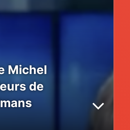
e Michel
leurs de
ulmans