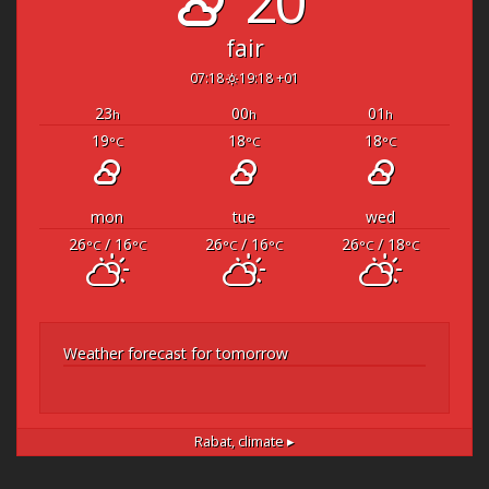
20°
fair
07:18
19:18 +01
23
00
01
h
h
h
19
18
18
°C
°C
°C
mon
tue
wed
26
/ 16
26
/ 16
26
/ 18
°C
°C
°C
°C
°C
°C
Weather forecast for tomorrow
Rabat,
climate ▸