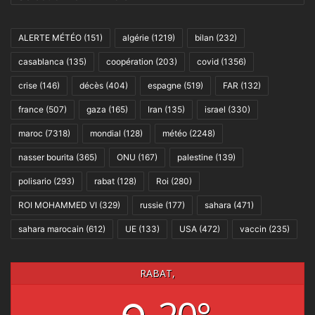
ALERTE MÉTÉO
(151)
algérie
(1219)
bilan
(232)
casablanca
(135)
coopération
(203)
covid
(1356)
crise
(146)
décès
(404)
espagne
(519)
FAR
(132)
france
(507)
gaza
(165)
Iran
(135)
israel
(330)
maroc
(7318)
mondial
(128)
météo
(2248)
nasser bourita
(365)
ONU
(167)
palestine
(139)
polisario
(293)
rabat
(128)
Roi
(280)
ROI MOHAMMED VI
(329)
russie
(177)
sahara
(471)
sahara marocain
(612)
UE
(133)
USA
(472)
vaccin
(235)
RABAT,