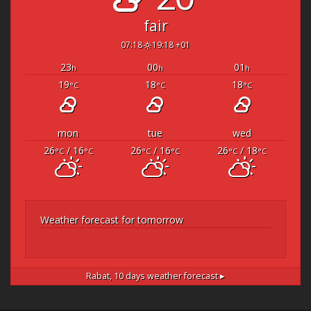
fair
07:18
19:18 +01
23
00
01
h
h
h
19
18
18
°C
°C
°C
mon
tue
wed
26
/ 16
26
/ 16
26
/ 18
°C
°C
°C
°C
°C
°C
Weather forecast for tomorrow
Rabat,
10 days weather forecast ▸