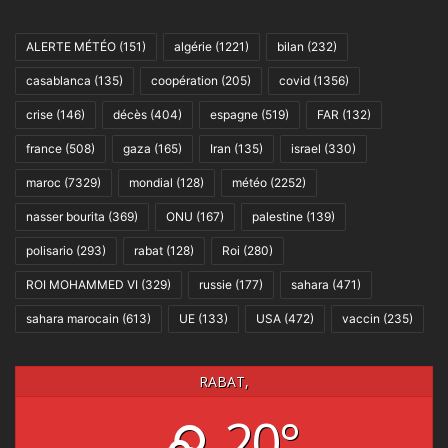
ALERTE MÉTÉO
(151)
algérie
(1221)
bilan
(232)
casablanca
(135)
coopération
(205)
covid
(1356)
crise
(146)
décès
(404)
espagne
(519)
FAR
(132)
france
(508)
gaza
(165)
Iran
(135)
israel
(330)
maroc
(7329)
mondial
(128)
météo
(2252)
nasser bourita
(369)
ONU
(167)
palestine
(139)
polisario
(293)
rabat
(128)
Roi
(280)
ROI MOHAMMED VI
(329)
russie
(177)
sahara
(471)
sahara marocain
(613)
UE
(133)
USA
(472)
vaccin
(235)
RABAT,
20°