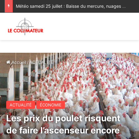
Météo samedi 25 juillet : Baisse du mercure, nuages et brume sur les plaines atlantiques et le Souss
Accueil
/
ACTUALITÉ
ACTUALITÉ
ÉCONOMIE
Les prix du poulet risquent
de faire l’ascenseur encore