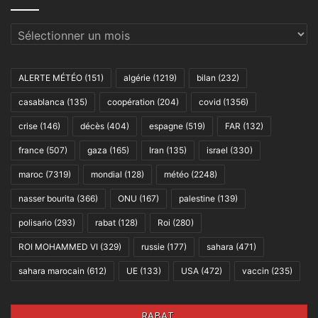
Archives
ALERTE MÉTÉO
(151)
algérie
(1219)
bilan
(232)
casablanca
(135)
coopération
(204)
covid
(1356)
crise
(146)
décès
(404)
espagne
(519)
FAR
(132)
france
(507)
gaza
(165)
Iran
(135)
israel
(330)
maroc
(7319)
mondial
(128)
météo
(2248)
nasser bourita
(366)
ONU
(167)
palestine
(139)
polisario
(293)
rabat
(128)
Roi
(280)
ROI MOHAMMED VI
(329)
russie
(177)
sahara
(471)
sahara marocain
(612)
UE
(133)
USA
(472)
vaccin
(235)
RABAT,