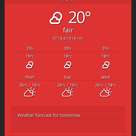
20°
fair
07:18
19:18 +01
23
00
01
h
h
h
19
18
18
°C
°C
°C
mon
tue
wed
26
/ 16
26
/ 16
26
/ 18
°C
°C
°C
°C
°C
°C
Weather forecast for tomorrow