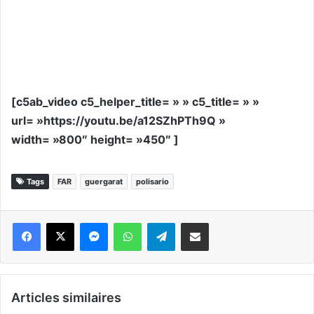
[c5ab_video c5_helper_title= » » c5_title= » »
url= »https://youtu.be/a12SZhPTh9Q »
width= »800″ height= »450″ ]
Tags
FAR
guergarat
polisario
Messenger
WhatsApp
Telegram
Partager par email
Articles similaires