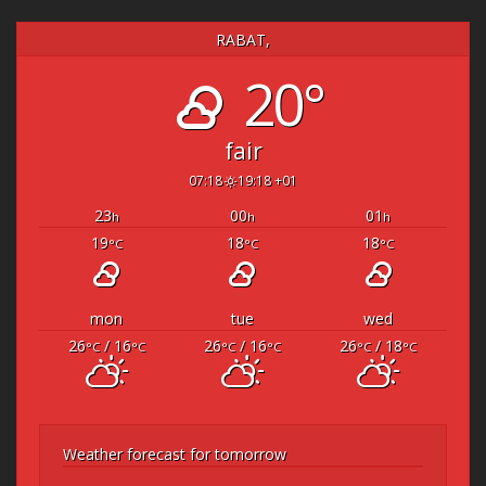
RABAT,
20°
fair
07:18
19:18 +01
23
00
01
h
h
h
19
18
18
°C
°C
°C
mon
tue
wed
26
/ 16
26
/ 16
26
/ 18
°C
°C
°C
°C
°C
°C
Weather forecast for tomorrow