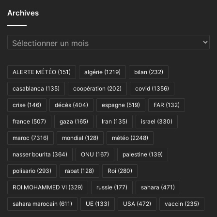
Archives
Archives
ALERTE MÉTÉO
(151)
algérie
(1219)
bilan
(232)
casablanca
(135)
coopération
(202)
covid
(1356)
crise
(146)
décès
(404)
espagne
(519)
FAR
(132)
france
(507)
gaza
(165)
Iran
(135)
israel
(330)
maroc
(7316)
mondial
(128)
météo
(2248)
nasser bourita
(364)
ONU
(167)
palestine
(139)
polisario
(293)
rabat
(128)
Roi
(280)
ROI MOHAMMED VI
(329)
russie
(177)
sahara
(471)
sahara marocain
(611)
UE
(133)
USA
(472)
vaccin
(235)