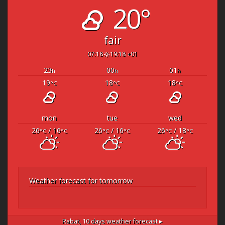
20°
fair
07:18
19:18 +01
23
00
01
h
h
h
19
18
18
°C
°C
°C
mon
tue
wed
26
/ 16
26
/ 16
26
/ 18
°C
°C
°C
°C
°C
°C
Weather forecast for tomorrow
Rabat,
10 days weather forecast ▸