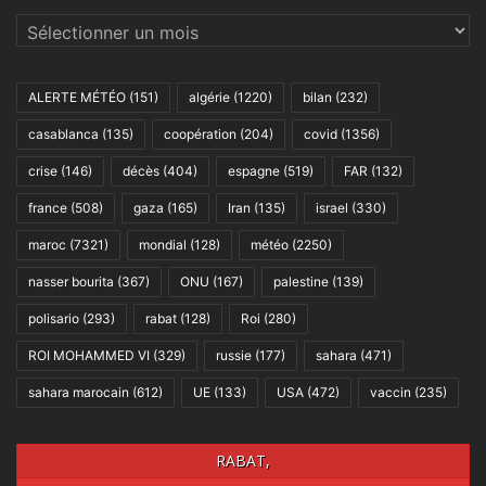
Archives
ALERTE MÉTÉO
(151)
algérie
(1220)
bilan
(232)
casablanca
(135)
coopération
(204)
covid
(1356)
crise
(146)
décès
(404)
espagne
(519)
FAR
(132)
france
(508)
gaza
(165)
Iran
(135)
israel
(330)
maroc
(7321)
mondial
(128)
météo
(2250)
nasser bourita
(367)
ONU
(167)
palestine
(139)
polisario
(293)
rabat
(128)
Roi
(280)
ROI MOHAMMED VI
(329)
russie
(177)
sahara
(471)
sahara marocain
(612)
UE
(133)
USA
(472)
vaccin
(235)
RABAT,