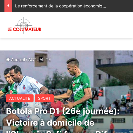
Le renforcement de la coopération économique et d’investissement au menu des discussions des ministres des Affaires étrangères du Maroc et du Ghana
Accueil
/
ACTUALITÉ
ACTUALITÉ
SPORT
Botola Pro D1 (26è journée):
Victoire à domicile de