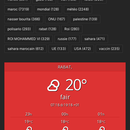
maroc
(7319)
mondial
(128)
météo
(2248)
nasser bourita
(366)
ONU
(167)
palestine
(139)
polisario
(293)
rabat
(128)
Roi
(280)
ROI MOHAMMED VI
(329)
russie
(177)
sahara
(471)
sahara marocain
(612)
UE
(133)
USA
(472)
vaccin
(235)
RABAT,
20°
fair
07:18
19:18 +01
23
00
01
h
h
h
19
18
18
°C
°C
°C