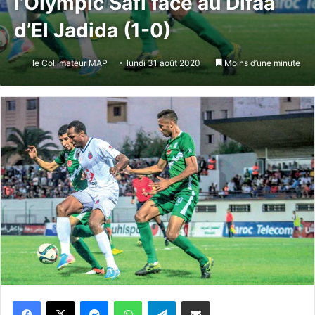
l’Olympic Safi face au Difaa
d’El Jadida (1-0)
le Collimateur MAP
lundi 31 août 2020
Moins d’une minute
Messenger
WhatsApp
Telegram
Partager par email