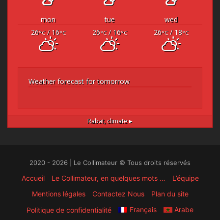
mon
tue
wed
26
/ 16
26
/ 16
26
/ 18
°C
°C
°C
°C
°C
°C
Weather forecast for tomorrow
Rabat,
climate ▸
2020 - 2026 | Le Collimateur © Tous droits réservés
Accueil
Le Collimateur, en quelques mots …
L’équipe
Mentions légales
Contactez Nous
Plan du site
Français
Arabe
Politique de confidentialité