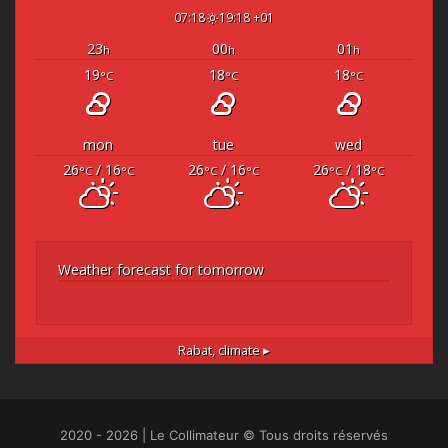
07:18
19:18 +01
23
00
01
h
h
h
19
18
18
°C
°C
°C
mon
tue
wed
26
/ 16
26
/ 16
26
/ 18
°C
°C
°C
°C
°C
°C
Weather forecast for tomorrow
Rabat,
climate ▸
2020 - 2026 | Le Collimateur © Tous droits réservés