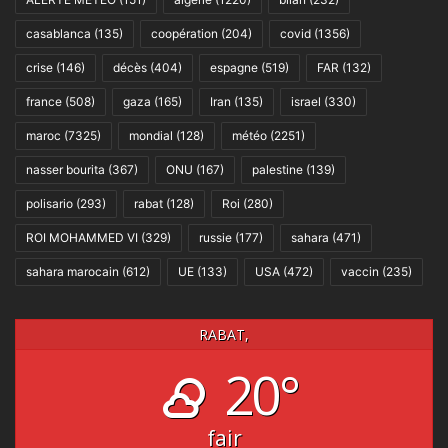
casablanca
(135)
coopération
(204)
covid
(1356)
crise
(146)
décès
(404)
espagne
(519)
FAR
(132)
france
(508)
gaza
(165)
Iran
(135)
israel
(330)
maroc
(7325)
mondial
(128)
météo
(2251)
nasser bourita
(367)
ONU
(167)
palestine
(139)
polisario
(293)
rabat
(128)
Roi
(280)
ROI MOHAMMED VI
(329)
russie
(177)
sahara
(471)
sahara marocain
(612)
UE
(133)
USA
(472)
vaccin
(235)
RABAT,
20°
fair