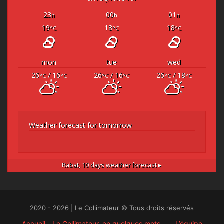
23
00
01
h
h
h
19
18
18
°C
°C
°C
mon
tue
wed
26
/ 16
26
/ 16
26
/ 18
°C
°C
°C
°C
°C
°C
Weather forecast for tomorrow
Rabat,
10 days weather forecast ▸
2020 - 2026 | Le Collimateur © Tous droits réservés
Accueil
Le Collimateur, en quelques mots …
L’équipe