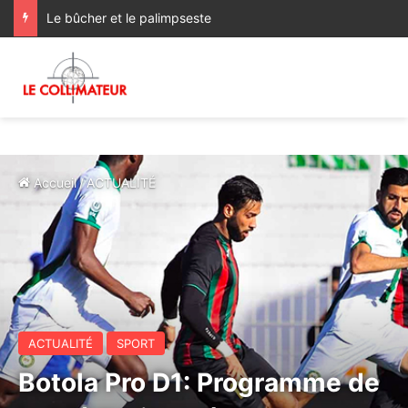
Le bûcher et le palimpseste
Accueil
/
ACTUALITÉ
ACTUALITÉ
SPORT
Botola Pro D1: Programme de