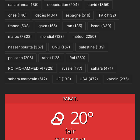
casablanca
(135)
coopération
(204)
covid
(1356)
crise
(146)
décès
(404)
espagne
(519)
FAR
(132)
france
(508)
gaza
(165)
Iran
(135)
israel
(330)
maroc
(7322)
mondial
(128)
météo
(2250)
nasser bourita
(367)
ONU
(167)
palestine
(139)
polisario
(293)
rabat
(128)
Roi
(280)
ROI MOHAMMED VI
(329)
russie
(177)
sahara
(471)
sahara marocain
(612)
UE
(133)
USA
(472)
vaccin
(235)
RABAT,
20°
fair
07:18
19:18 +01