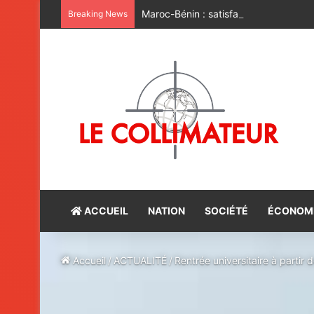
Maroc-Bénin : satisfaction du bilan d
Breaking News
ACCUEIL
NATION
SOCIÉTÉ
ÉCONOM
Accueil
/
ACTUALITÉ
/
Rentrée universitaire à partir 