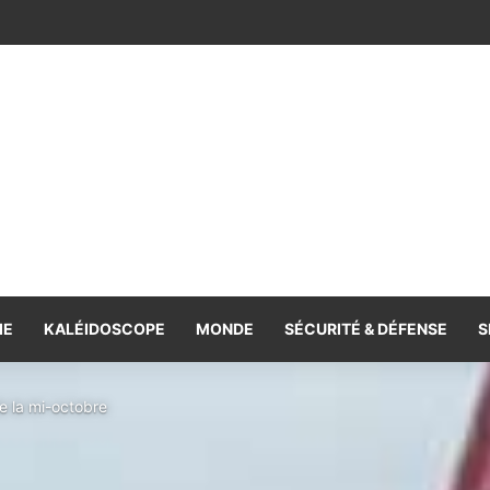
e la coopération, volonté commune de la renforcer et de la diversifie
IE
KALÉIDOSCOPE
MONDE
SÉCURITÉ & DÉFENSE
S
de la mi-octobre