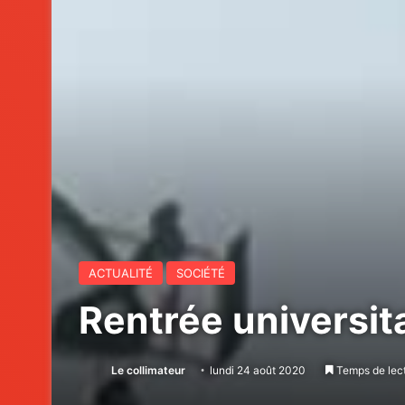
ACTUALITÉ
SOCIÉTÉ
Rentrée universita
Le collimateur
lundi 24 août 2020
Temps de lect