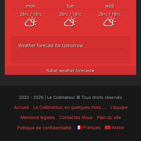
mon
tue
wed
26
/ 16
26
/ 16
26
/ 18
°C
°C
°C
°C
°C
°C
Weather forecast for tomorrow
Rabat,
weather forecast ▸
2020 - 2026 | Le Collimateur © Tous droits réservés
Accueil
Le Collimateur, en quelques mots …
L’équipe
Mentions légales
Contactez Nous
Plan du site
Français
Arabe
Politique de confidentialité