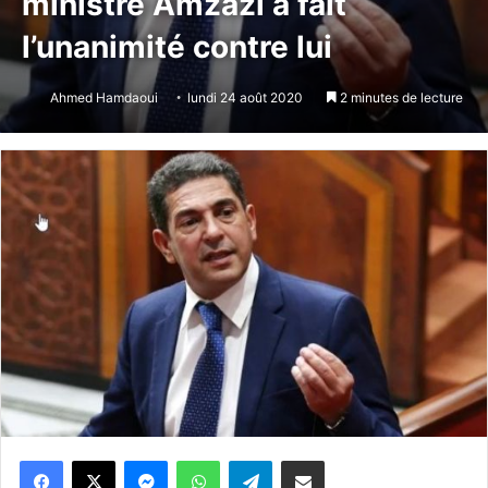
ministre Amzazi a fait
l’unanimité contre lui
Ahmed Hamdaoui
lundi 24 août 2020
2 minutes de lecture
Messenger
WhatsApp
Telegram
Partager par email