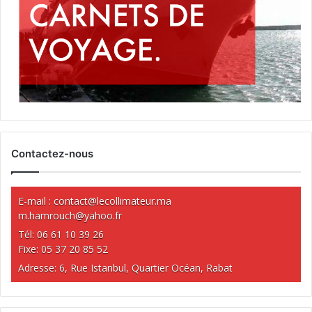
Contactez-nous
E-mail :
contact@lecollimateur.ma
m.hamrouch@yahoo.fr
Tél: 06 61 10 39 26
Fixe: 05 37 20 85 52
Adresse: 6, Rue Istanbul, Quartier Océan, Rabat