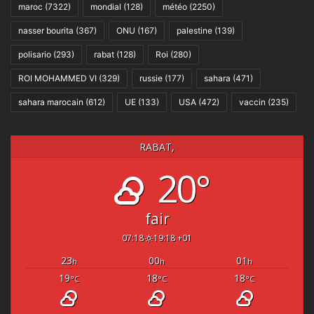
maroc
(7322)
mondial
(128)
météo
(2250)
nasser bourita
(367)
ONU
(167)
palestine
(139)
polisario
(293)
rabat
(128)
Roi
(280)
ROI MOHAMMED VI
(329)
russie
(177)
sahara
(471)
sahara marocain
(612)
UE
(133)
USA
(472)
vaccin
(235)
RABAT,
20°
fair
07:18
19:18 +01
23
00
01
h
h
h
19
18
18
°C
°C
°C