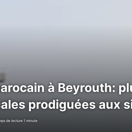
marocain à Beyrouth: p
ales prodiguées aux si
ps de lecture 1 minute