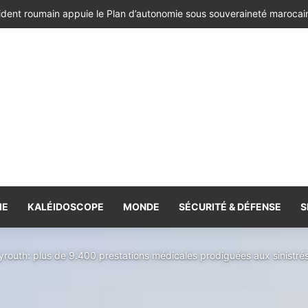
ésident de la République de Roumanie, porteur d’un message adressé à
IE
KALÉIDOSCOPE
MONDE
SÉCURITÉ & DÉFENSE
S
eyrouth: plus de 9.400 prestations médicales prodiguées aux sinistré