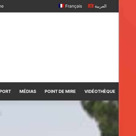
 SM le Roi
Français
العربية
PORT
MÉDIAS
POINT DE MIRE
VIDÉOTHÈQUE
s