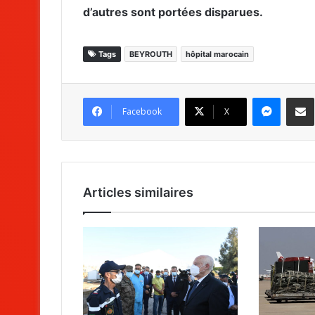
d’autres sont portées disparues.
Tags
BEYROUTH
hôpital marocain
Messenger
Partag
Facebook
X
Articles similaires