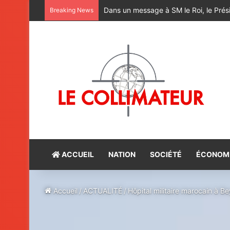
M. Bourita reçoit le conseiller du Pr
Breaking News
ACCUEIL
NATION
SOCIÉTÉ
ÉCONOM
Accueil
/
ACTUALITÉ
/
Hôpital militaire marocain à B