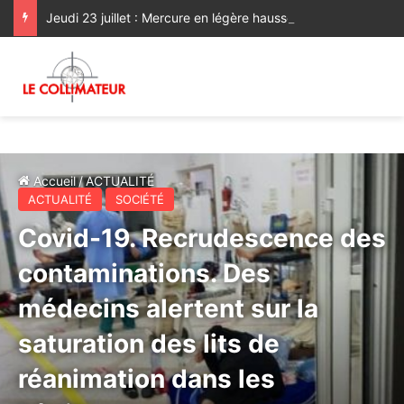
Jeudi 23 juillet : Mercure en légère hausse sur la rive méditerranéenne et le Sud du pays
Accueil
/
ACTUALITÉ
ACTUALITÉ
SOCIÉTÉ
Covid-19. Recrudescence des
contaminations. Des
médecins alertent sur la
saturation des lits de
réanimation dans les