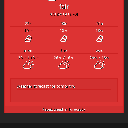
fair
07:18
19:18 +01
23
00
01
h
h
h
19
18
18
°C
°C
°C
mon
tue
wed
26
/ 16
26
/ 16
26
/ 18
°C
°C
°C
°C
°C
°C
Weather forecast for tomorrow
Rabat,
weather forecast ▸