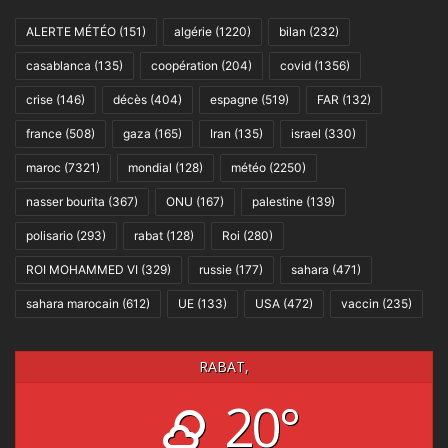
ALERTE MÉTÉO
(151)
algérie
(1220)
bilan
(232)
casablanca
(135)
coopération
(204)
covid
(1356)
crise
(146)
décès
(404)
espagne
(519)
FAR
(132)
france
(508)
gaza
(165)
Iran
(135)
israel
(330)
maroc
(7321)
mondial
(128)
météo
(2250)
nasser bourita
(367)
ONU
(167)
palestine
(139)
polisario
(293)
rabat
(128)
Roi
(280)
ROI MOHAMMED VI
(329)
russie
(177)
sahara
(471)
sahara marocain
(612)
UE
(133)
USA
(472)
vaccin
(235)
RABAT,
20°