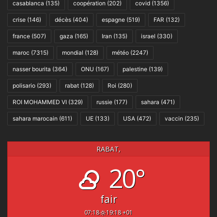
casablanca
(135)
coopération
(202)
covid
(1356)
crise
(146)
décès
(404)
espagne
(519)
FAR
(132)
france
(507)
gaza
(165)
Iran
(135)
israel
(330)
maroc
(7315)
mondial
(128)
météo
(2247)
nasser bourita
(364)
ONU
(167)
palestine
(139)
polisario
(293)
rabat
(128)
Roi
(280)
ROI MOHAMMED VI
(329)
russie
(177)
sahara
(471)
sahara marocain
(611)
UE
(133)
USA
(472)
vaccin
(235)
RABAT,
20°
fair
07:18
19:18 +01