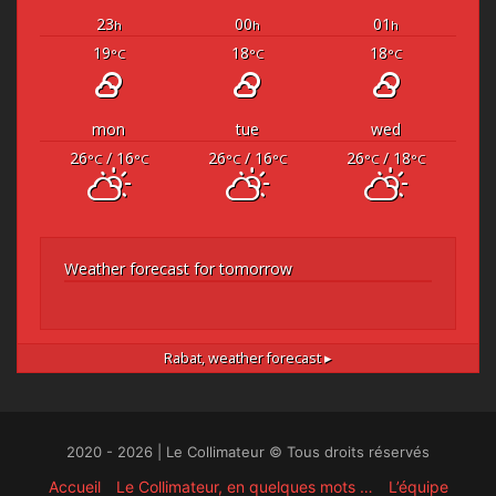
23
00
01
h
h
h
19
18
18
°C
°C
°C
mon
tue
wed
26
/ 16
26
/ 16
26
/ 18
°C
°C
°C
°C
°C
°C
Weather forecast for tomorrow
Rabat,
weather forecast ▸
2020 - 2026 | Le Collimateur © Tous droits réservés
Accueil
Le Collimateur, en quelques mots …
L’équipe