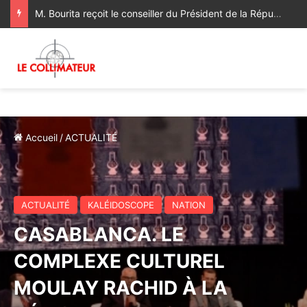
M. Bourita reçoit le conseiller du Président de la République de Roumanie, porteur d’un message adressé à SM le Roi
Accueil
/
ACTUALITÉ
ACTUALITÉ
KALÉIDOSCOPE
NATION
CASABLANCA. LE
COMPLEXE CULTUREL
MOULAY RACHID À LA