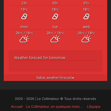
23
00
01
h
h
h
19
18
18
°C
°C
°C
mon
tue
wed
26
/ 16
26
/ 16
26
/ 18
°C
°C
°C
°C
°C
°C
Weather forecast for tomorrow
Rabat,
weather forecast ▸
2020 - 2026 | Le Collimateur © Tous droits réservés
Accueil
Le Collimateur, en quelques mots …
L’équipe