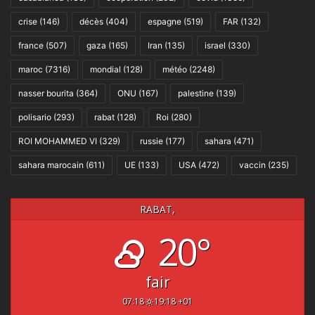
crise
(146)
décès
(404)
espagne
(519)
FAR
(132)
france
(507)
gaza
(165)
Iran
(135)
israel
(330)
maroc
(7316)
mondial
(128)
météo
(2248)
nasser bourita
(364)
ONU
(167)
palestine
(139)
polisario
(293)
rabat
(128)
Roi
(280)
ROI MOHAMMED VI
(329)
russie
(177)
sahara
(471)
sahara marocain
(611)
UE
(133)
USA
(472)
vaccin
(235)
RABAT,
20°
fair
07:18
19:18 +01