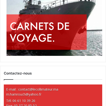
Contactez-nous
E-mail :
contact@lecollimateur.ma
m.hamrouch@yahoo.fr
Tél: 06 61 10 39 26
Fixe: 05 37 20 85 52