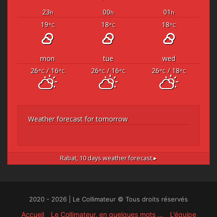
23
00
01
h
h
h
19
18
18
°C
°C
°C
mon
tue
wed
26
/ 16
26
/ 16
26
/ 18
°C
°C
°C
°C
°C
°C
Weather forecast for tomorrow
Rabat,
10 days weather forecast ▸
2020 - 2026 | Le Collimateur © Tous droits réservés
Accueil
Le Collimateur, en quelques mots …
L’équipe