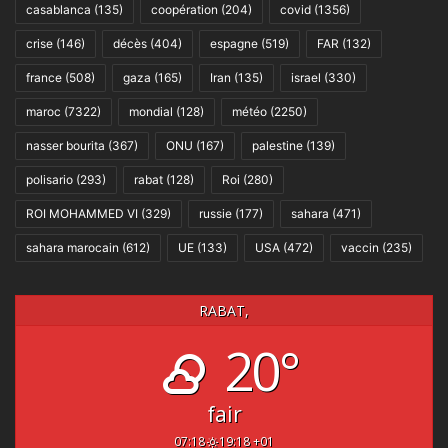
casablanca
(135)
coopération
(204)
covid
(1356)
crise
(146)
décès
(404)
espagne
(519)
FAR
(132)
france
(508)
gaza
(165)
Iran
(135)
israel
(330)
maroc
(7322)
mondial
(128)
météo
(2250)
nasser bourita
(367)
ONU
(167)
palestine
(139)
polisario
(293)
rabat
(128)
Roi
(280)
ROI MOHAMMED VI
(329)
russie
(177)
sahara
(471)
sahara marocain
(612)
UE
(133)
USA
(472)
vaccin
(235)
RABAT,
20°
fair
07:18
19:18 +01