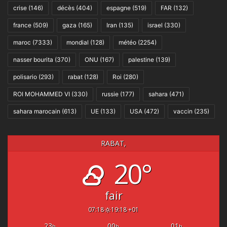
crise
(146)
décès
(404)
espagne
(519)
FAR
(132)
france
(509)
gaza
(165)
Iran
(135)
israel
(330)
maroc
(7333)
mondial
(128)
météo
(2254)
nasser bourita
(370)
ONU
(167)
palestine
(139)
polisario
(293)
rabat
(128)
Roi
(280)
ROI MOHAMMED VI
(330)
russie
(177)
sahara
(471)
sahara marocain
(613)
UE
(133)
USA
(472)
vaccin
(235)
RABAT,
20°
fair
07:18
19:18 +01
23
00
01
h
h
h