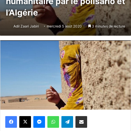
humanitaire par le polisario et
l’Algérie
Adil Zaari Jabiri
mercredi 5 août 2020
3 minutes de lecture
Messenger
WhatsApp
Telegram
Partager par email