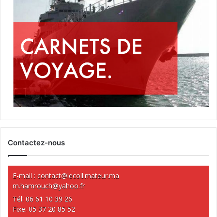
Contactez-nous
E-mail :
contact@lecollimateur.ma
m.hamrouch@yahoo.fr
Tél: 06 61 10 39 26
Fixe: 05 37 20 85 52