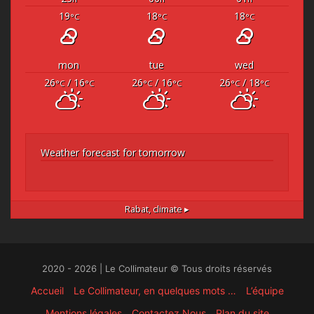
19
18
18
°C
°C
°C
mon
tue
wed
26
/ 16
26
/ 16
26
/ 18
°C
°C
°C
°C
°C
°C
Weather forecast for tomorrow
Rabat,
climate ▸
2020 - 2026 | Le Collimateur © Tous droits réservés
Accueil
Le Collimateur, en quelques mots …
L’équipe
Mentions légales
Contactez Nous
Plan du site