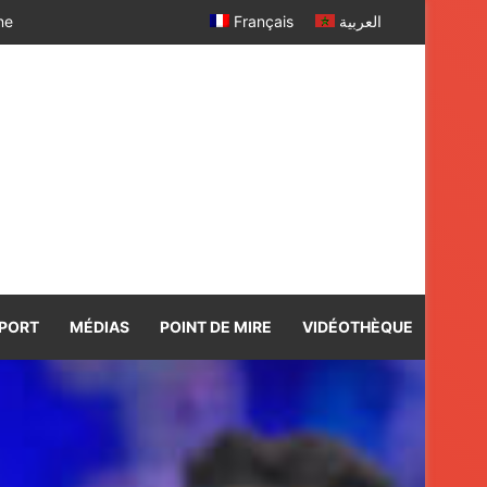
 SM le Roi
Français
العربية
PORT
MÉDIAS
POINT DE MIRE
VIDÉOTHÈQUE