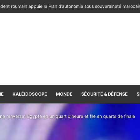
ésident de la République de Roumanie, porteur d’un message adressé à
IE
KALÉIDOSCOPE
MONDE
SÉCURITÉ & DÉFENSE
S
ne renverse l’Égypte en un quart d’heure et file en quarts de finale