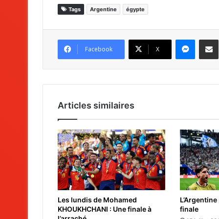
Tags
Argentine
égypte
Messenger
Partag
Facebook
X
Articles similaires
Les lundis de Mohamed
L’Argentine
KHOUKHCHANI : Une finale à
finale
l’arraché