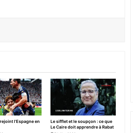
er par email
 rejoint l’Espagne en
Le sifflet et le soupçon : ce que
Le Caire doit apprendre à Rabat