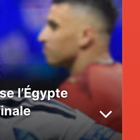
se l’Égypte
finale