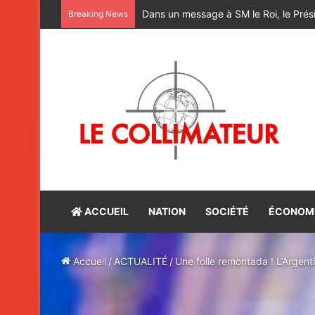
M. Bourita reçoit le conseiller du Pr
Breaking News
ACCUEIL
NATION
SOCIÉTÉ
ÉCONOM
Accueil
/
ACTUALITÉ
/
Une folle remontada ! L’Argenti