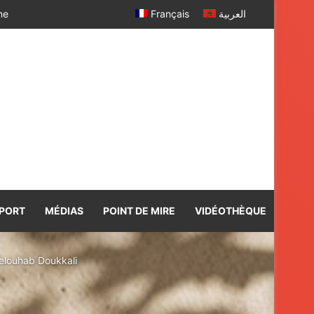
 SM le Roi
Français
العربية
PORT
MÉDIAS
POINT DE MIRE
VIDÉOTHÈQUE
elouhab Doukkali