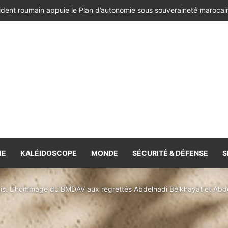
ésident de la République de Roumanie, porteur d’un message adressé à
IE
KALÉIDOSCOPE
MONDE
SÉCURITÉ & DÉFENSE
S
is. L’hommage du BMDAV aux regrettés Abdelhadi Belkhayat et Abd