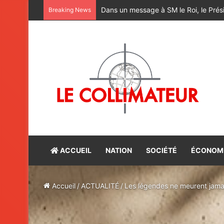
M. Bourita reçoit le conseiller du Pr
Breaking News
ACCUEIL
NATION
SOCIÉTÉ
ÉCONOM
Accueil
/
ACTUALITÉ
/
Les légendes ne meurent jama