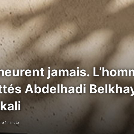
meurent jamais. L’ho
tés Abdelhadi Belkhay
kali
re 1 minute