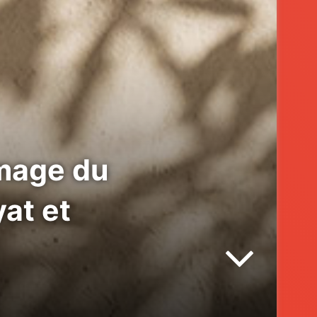
mmage du
at et