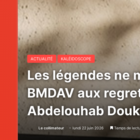
ACTUALITÉ
KALÉIDOSCOPE
Les légendes ne 
BMDAV aux regret
Abdelouhab Douk
Le collimateur
lundi 22 juin 2026
Temps de lectu