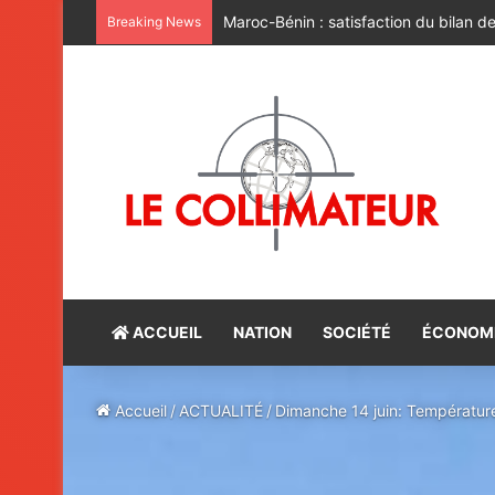
Le Bénin réaffirme sa position consta
Breaking News
ACCUEIL
NATION
SOCIÉTÉ
ÉCONOM
Accueil
/
ACTUALITÉ
/
Dimanche 14 juin: Température