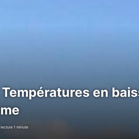
 Températures en baiss
ume
lecture 1 minute