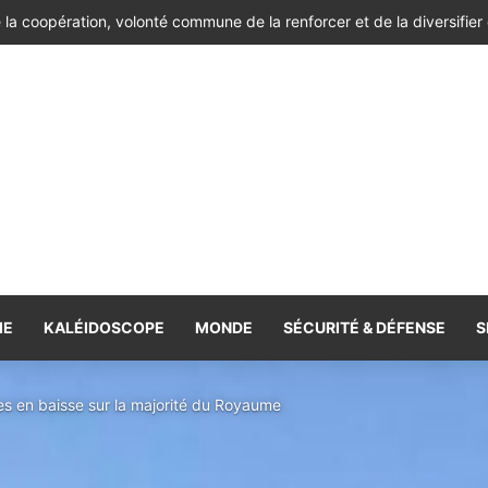
nte de soutien à la marocanité du Sahara
IE
KALÉIDOSCOPE
MONDE
SÉCURITÉ & DÉFENSE
S
s en baisse sur la majorité du Royaume