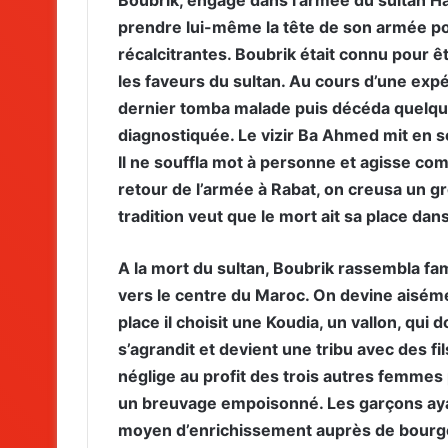
prendre lui-même la tête de son armée po
récalcitrantes. Boubrik était connu pour êt
les faveurs du sultan. Au cours d’une expé
dernier tomba malade puis décéda quelques
diagnostiquée. Le vizir Ba Ahmed mit en sc
Il ne souffla mot à personne et agisse co
retour de l’armée à Rabat, on creusa un gro
tradition veut que le mort ait sa place dan
A la mort du sultan, Boubrik rassembla fam
vers le centre du Maroc. On devine aisém
place il choisit une Koudia, un vallon, qui 
s’agrandit et devient une tribu avec des fils 
néglige au profit des trois autres femmes 
un breuvage empoisonné. Les garçons ayan
moyen d’enrichissement auprès de bourge