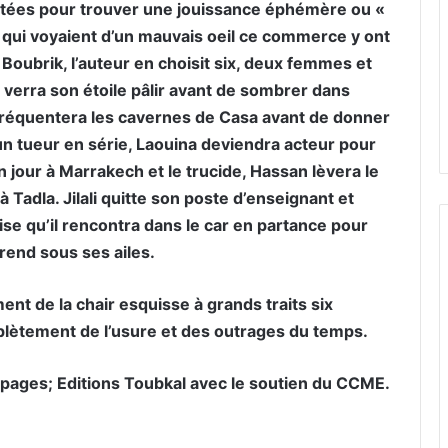
itées pour trouver une jouissance éphémère ou «
ités qui voyaient d’un mauvais oeil ce commerce y ont
Boubrik, l’auteur en choisit six, deux femmes et
erra son étoile pâlir avant de sombrer dans
 fréquentera les cavernes de Casa avant de donner
un tueur en série, Laouina deviendra acteur pour
 jour à Marrakech et le trucide, Hassan lèvera le
à Tadla. Jilali quitte son poste d’enseignant et
ise qu’il rencontra dans le car en partance pour
prend sous ses ailes.
ent de la chair esquisse à grands traits six
plètement de l’usure et des outrages du temps.
6 pages; Editions Toubkal avec le soutien du CCME.