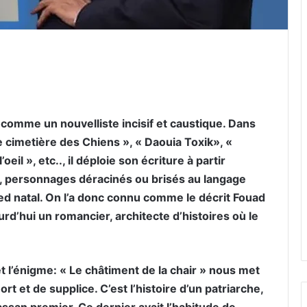
er par email
 comme un nouvelliste incisif et caustique. Dans
le cimetière des Chiens », « Daouia Toxik», «
oeil », etc.., il déploie son écriture à partir
», personnages déracinés ou brisés au langage
led natal. On l’a donc connu comme le décrit Fouad
urd’hui un romancier, architecte d’histoires où le
et l’énigme: « Le châtiment de la chair » nous met
rt et de supplice. C’est l’histoire d’un patriarche,
ssan premier. Ce dernier avait l’habitude de