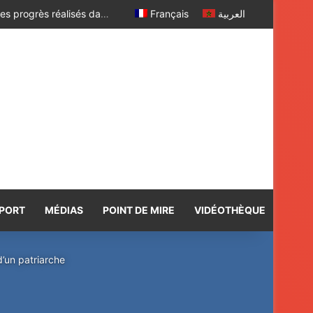
Le Président ghanéen transmet à Sa Majesté le Roi ses salutations fraternelles et exprime sa satisfaction des progrès réalisés dans le cadre de la coopération bilatérale avec le Maroc
Français
العربية
PORT
MÉDIAS
POINT DE MIRE
VIDÉOTHÈQUE
d’un patriarche