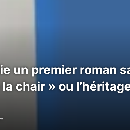
ie un premier roman sa
la chair » ou l’héritag
re