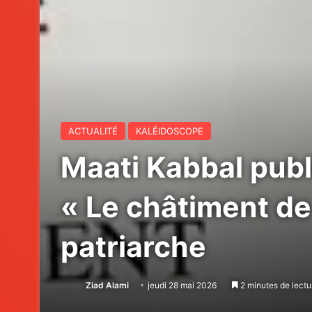
ACTUALITÉ
KALÉIDOSCOPE
Maati Kabbal publ
« Le châtiment de 
patriarche
Ziad Alami
jeudi 28 mai 2026
2 minutes de lectu