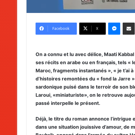
Messenger
Partag
Facebook
X
On a connu et lu avec délice, Maati Kabbal
ses récits en arabe ou en français, tels « 
Maroc, fragments instantanés », « je t’ai à l’
d’histoires remontées du « fond la Jarre 
sardonique puisé dans le terroir de son b
Laroui, «miniaturiste», on le retrouve aujo
passé interpelle le présent.
Déjà, le titre du roman annonce l’intrigue 
dans une situation jouissive d’amour, de mo
Boubrik, engagé dans l’armée du sultan Ha