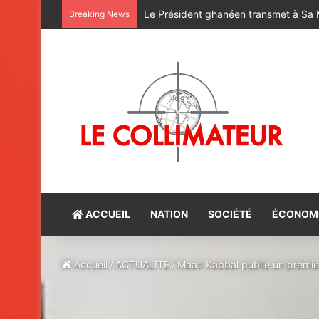
Breaking News
ACCUEIL
NATION
SOCIÉTÉ
ÉCONOM
Accueil
/
ACTUALITÉ
/
Maati Kabbal publie un premier