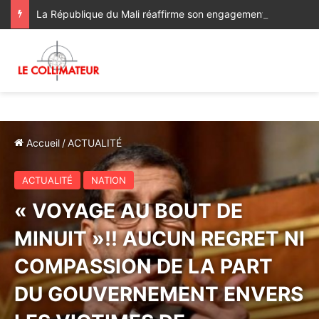
La République du Mali réaffirme son engagement en faveur de l’Initiative de Sa Majesté le Roi Mohammed VI visant à favoriser l’accès des pays du Sahel à l’Océan Atlantique
Accueil
/
ACTUALITÉ
ACTUALITÉ
NATION
« VOYAGE AU BOUT DE
MINUIT »!! AUCUN REGRET NI
COMPASSION DE LA PART
DU GOUVERNEMENT ENVERS