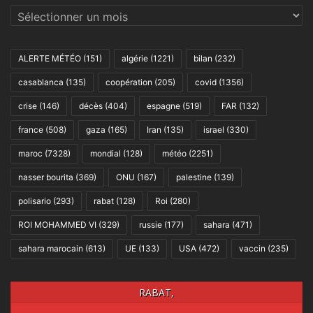
Archives
ALERTE MÉTÉO
(151)
algérie
(1221)
bilan
(232)
casablanca
(135)
coopération
(205)
covid
(1356)
crise
(146)
décès
(404)
espagne
(519)
FAR
(132)
france
(508)
gaza
(165)
Iran
(135)
israel
(330)
maroc
(7328)
mondial
(128)
météo
(2251)
nasser bourita
(369)
ONU
(167)
palestine
(139)
polisario
(293)
rabat
(128)
Roi
(280)
ROI MOHAMMED VI
(329)
russie
(177)
sahara
(471)
sahara marocain
(613)
UE
(133)
USA
(472)
vaccin
(235)
RABAT,