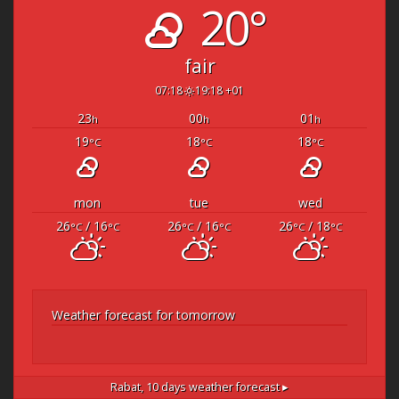
20°
fair
07:18
19:18 +01
23
00
01
h
h
h
19
18
18
°C
°C
°C
mon
tue
wed
26
/ 16
26
/ 16
26
/ 18
°C
°C
°C
°C
°C
°C
Weather forecast for tomorrow
Rabat,
10 days weather forecast ▸