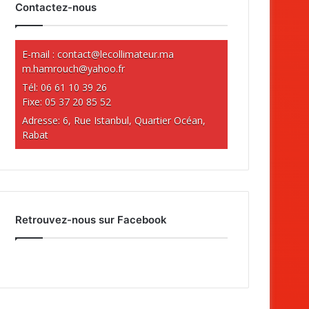
Contactez-nous
E-mail :
contact@lecollimateur.ma
m.hamrouch@yahoo.fr
Tél: 06 61 10 39 26
Fixe: 05 37 20 85 52
Adresse: 6, Rue Istanbul, Quartier Océan,
Rabat
Retrouvez-nous sur Facebook