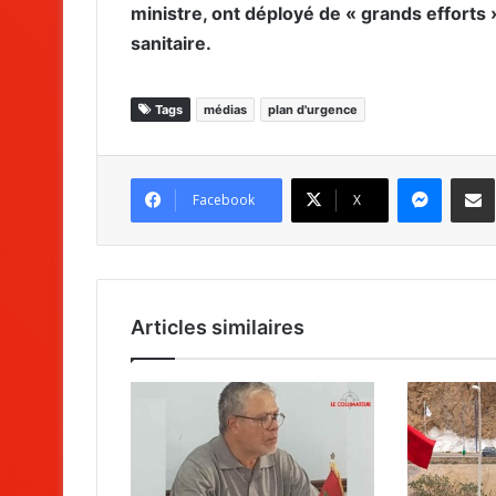
ministre, ont déployé de « grands efforts »
sanitaire.
Tags
médias
plan d'urgence
Messenger
Partag
Facebook
X
Articles similaires