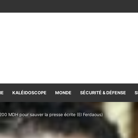
re à mon ami européen…
IE
KALÉIDOSCOPE
MONDE
SÉCURITÉ & DÉFENSE
S
200 MDH pour sauver la presse écrite (El Ferdaous)