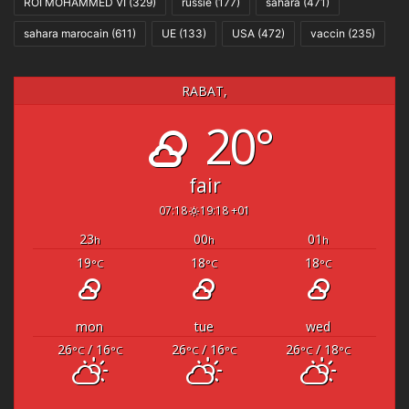
ROI MOHAMMED VI
(329)
russie
(177)
sahara
(471)
sahara marocain
(611)
UE
(133)
USA
(472)
vaccin
(235)
RABAT,
20°
fair
07:18
19:18 +01
23
00
01
h
h
h
19
18
18
°C
°C
°C
mon
tue
wed
26
/ 16
26
/ 16
26
/ 18
°C
°C
°C
°C
°C
°C