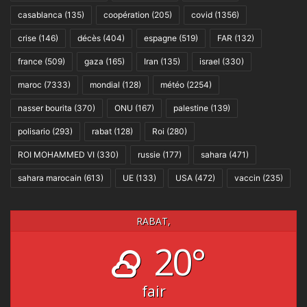
casablanca
(135)
coopération
(205)
covid
(1356)
crise
(146)
décès
(404)
espagne
(519)
FAR
(132)
france
(509)
gaza
(165)
Iran
(135)
israel
(330)
maroc
(7333)
mondial
(128)
météo
(2254)
nasser bourita
(370)
ONU
(167)
palestine
(139)
polisario
(293)
rabat
(128)
Roi
(280)
ROI MOHAMMED VI
(330)
russie
(177)
sahara
(471)
sahara marocain
(613)
UE
(133)
USA
(472)
vaccin
(235)
RABAT,
20°
fair