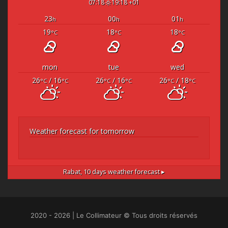
07:18
19:18 +01
23
00
01
h
h
h
19
18
18
°C
°C
°C
mon
tue
wed
26
/ 16
26
/ 16
26
/ 18
°C
°C
°C
°C
°C
°C
Weather forecast for tomorrow
Rabat,
10 days weather forecast ▸
2020 - 2026 | Le Collimateur © Tous droits réservés