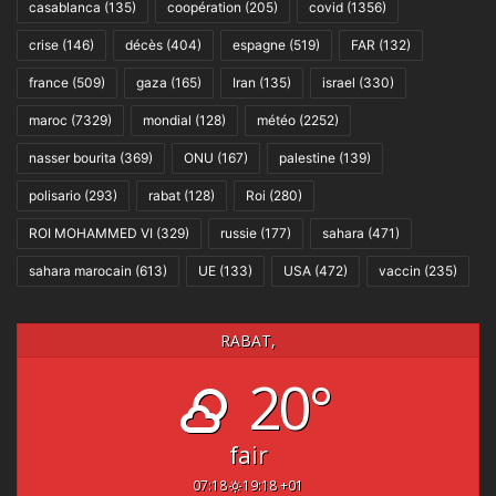
casablanca
(135)
coopération
(205)
covid
(1356)
crise
(146)
décès
(404)
espagne
(519)
FAR
(132)
france
(509)
gaza
(165)
Iran
(135)
israel
(330)
maroc
(7329)
mondial
(128)
météo
(2252)
nasser bourita
(369)
ONU
(167)
palestine
(139)
polisario
(293)
rabat
(128)
Roi
(280)
ROI MOHAMMED VI
(329)
russie
(177)
sahara
(471)
sahara marocain
(613)
UE
(133)
USA
(472)
vaccin
(235)
RABAT,
20°
fair
07:18
19:18 +01