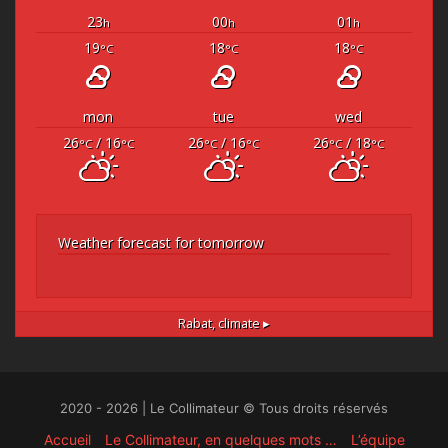
23
00
01
h
h
h
19
18
18
°C
°C
°C
mon
tue
wed
26
/ 16
26
/ 16
26
/ 18
°C
°C
°C
°C
°C
°C
Weather forecast for tomorrow
Rabat,
climate ▸
2020 - 2026 | Le Collimateur © Tous droits réservés
Accueil
Le Collimateur, en quelques mots …
L’équipe