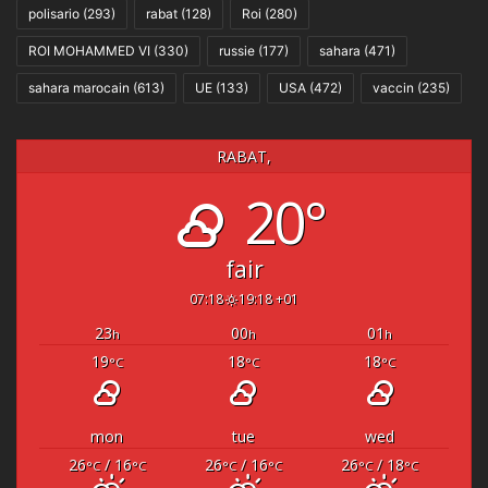
polisario
(293)
rabat
(128)
Roi
(280)
ROI MOHAMMED VI
(330)
russie
(177)
sahara
(471)
sahara marocain
(613)
UE
(133)
USA
(472)
vaccin
(235)
RABAT,
20°
fair
07:18
19:18 +01
23
00
01
h
h
h
19
18
18
°C
°C
°C
mon
tue
wed
26
/ 16
26
/ 16
26
/ 18
°C
°C
°C
°C
°C
°C