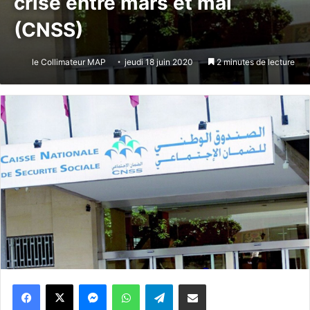
crise entre mars et mai
(CNSS)
le Collimateur MAP
jeudi 18 juin 2020
2 minutes de lecture
Messenger
WhatsApp
Telegram
Partager par email