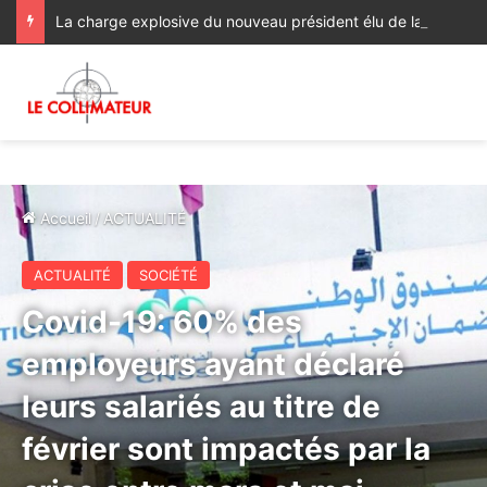
La charge explosive du nouveau président élu de la Colombie contre Alger, Prétoria, la Havane et Managua
Accueil
/
ACTUALITÉ
ACTUALITÉ
SOCIÉTÉ
Covid-19: 60% des
employeurs ayant déclaré
leurs salariés au titre de
février sont impactés par la