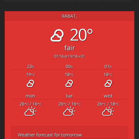
RABAT,
20°
fair
07:18
19:18 +01
23
00
01
h
h
h
19
18
18
°C
°C
°C
mon
tue
wed
26
/ 16
26
/ 16
26
/ 18
°C
°C
°C
°C
°C
°C
Weather forecast for tomorrow