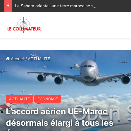
Le Sahara oriental, une terre marocaine spoliée : les archives françaises rétablissent une vérité historique
Accueil
/
ACTUALITÉ
ACTUALITÉ
ÉCONOMIE
L’accord aérien UE-Maroc
désormais élargi à tous les