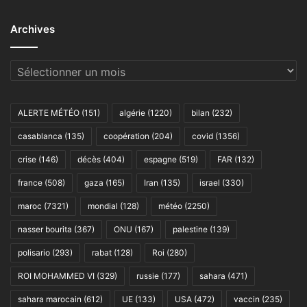
Archives
Archives
ALERTE MÉTÉO
(151)
algérie
(1220)
bilan
(232)
casablanca
(135)
coopération
(204)
covid
(1356)
crise
(146)
décès
(404)
espagne
(519)
FAR
(132)
france
(508)
gaza
(165)
Iran
(135)
israel
(330)
maroc
(7321)
mondial
(128)
météo
(2250)
nasser bourita
(367)
ONU
(167)
palestine
(139)
polisario
(293)
rabat
(128)
Roi
(280)
ROI MOHAMMED VI
(329)
russie
(177)
sahara
(471)
sahara marocain
(612)
UE
(133)
USA
(472)
vaccin
(235)