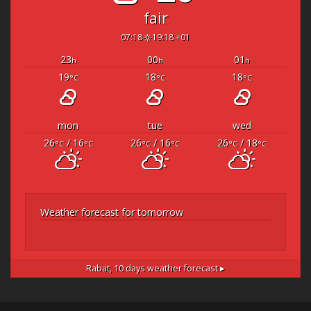
fair
07:18
19:18 +01
23
00
01
h
h
h
19
18
18
°C
°C
°C
mon
tue
wed
26
/ 16
26
/ 16
26
/ 18
°C
°C
°C
°C
°C
°C
Weather forecast for tomorrow
Rabat,
10 days weather forecast ▸