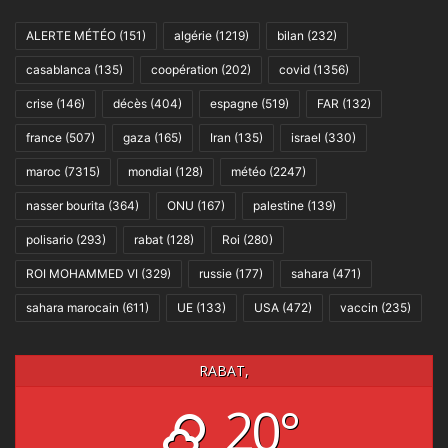
ALERTE MÉTÉO
(151)
algérie
(1219)
bilan
(232)
casablanca
(135)
coopération
(202)
covid
(1356)
crise
(146)
décès
(404)
espagne
(519)
FAR
(132)
france
(507)
gaza
(165)
Iran
(135)
israel
(330)
maroc
(7315)
mondial
(128)
météo
(2247)
nasser bourita
(364)
ONU
(167)
palestine
(139)
polisario
(293)
rabat
(128)
Roi
(280)
ROI MOHAMMED VI
(329)
russie
(177)
sahara
(471)
sahara marocain
(611)
UE
(133)
USA
(472)
vaccin
(235)
RABAT,
20°