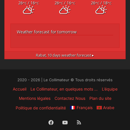
26
/ 16
26
/ 16
26
/ 18
°C
°C
°C
°C
°C
°C
Weather forecast for tomorrow
Rabat,
10 days weather forecast ▸
2020 - 2026 | Le Collimateur © Tous droits réservés
Accueil
Le Collimateur, en quelques mots …
L’équipe
Mentions légales
Contactez Nous
Plan du site
Français
Arabe
Politique de confidentialité
Facebook
YouTube
RSS