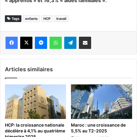
« apprentis » et 16,3% « aides familiales ».
Tags
enfants
HCP
travail
Messenger
WhatsApp
Telegram
Partager par email
Articles similaires
HCP: la croissance nationale
Maroc : une croissance de
décélère à 4,1% au quatrième
5,5% au T2-2025
trimestre 2025