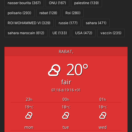
nasser bourita
(367)
ONU
(167)
palestine
(139)
polisario
(293)
rabat
(128)
Roi
(280)
ROI MOHAMMED VI
(329)
russie
(177)
sahara
(471)
sahara marocain
(612)
UE
(133)
USA
(472)
vaccin
(235)
RABAT,
20°
fair
07:18
19:18 +01
23
00
01
h
h
h
19
18
18
°C
°C
°C
mon
tue
wed