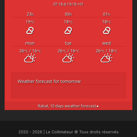
07:18
19:18 +01
23
00
01
h
h
h
19
18
18
°C
°C
°C
mon
tue
wed
26
/ 16
26
/ 16
26
/ 18
°C
°C
°C
°C
°C
°C
Weather forecast for tomorrow
Rabat,
10 days weather forecast ▸
2020 - 2026 | Le Collimateur © Tous droits réservés