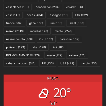
casablanca
(135)
coopération
(204)
covid
(1356)
crise
(146)
décès
(404)
espagne
(519)
FAR
(132)
france
(507)
gaza
(165)
Iran
(135)
israel
(330)
maroc
(7319)
mondial
(128)
météo
(2248)
nasser bourita
(366)
ONU
(167)
palestine
(139)
polisario
(293)
rabat
(128)
Roi
(280)
ROI MOHAMMED VI
(329)
russie
(177)
sahara
(471)
sahara marocain
(612)
UE
(133)
USA
(472)
vaccin
(235)
RABAT,
20°
fair