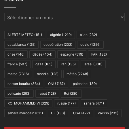
Archives
ALERTE MÉTÉO
(151)
algérie
(1219)
bilan
(232)
casablanca
(135)
coopération
(202)
covid
(1356)
crise
(146)
décès
(404)
espagne
(519)
FAR
(132)
france
(507)
gaza
(165)
Iran
(135)
israel
(330)
maroc
(7316)
mondial
(128)
météo
(2248)
nasser bourita
(364)
ONU
(167)
palestine
(139)
polisario
(293)
rabat
(128)
Roi
(280)
ROI MOHAMMED VI
(329)
russie
(177)
sahara
(471)
sahara marocain
(611)
UE
(133)
USA
(472)
vaccin
(235)