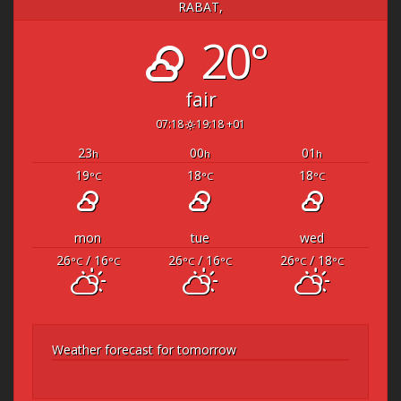
RABAT,
20°
fair
07:18
19:18 +01
23
00
01
h
h
h
19
18
18
°C
°C
°C
mon
tue
wed
26
/ 16
26
/ 16
26
/ 18
°C
°C
°C
°C
°C
°C
Weather forecast for tomorrow