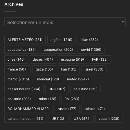
Archives
Archives
ALERTE MÉTÉO
(151)
algérie
(1219)
bilan
(232)
casablanca
(135)
coopération
(202)
covid
(1356)
crise
(146)
décès
(404)
espagne
(519)
FAR
(132)
france
(507)
gaza
(165)
Iran
(135)
israel
(330)
maroc
(7315)
mondial
(128)
météo
(2247)
nasser bourita
(364)
ONU
(167)
palestine
(139)
polisario
(293)
rabat
(128)
Roi
(280)
ROI MOHAMMED VI
(329)
russie
(177)
sahara
(471)
sahara marocain
(611)
UE
(133)
USA
(472)
vaccin
(235)