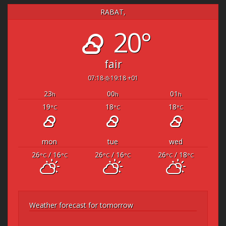
RABAT,
20°
fair
07:18
19:18 +01
23
00
01
h
h
h
19
18
18
°C
°C
°C
mon
tue
wed
26
/ 16
26
/ 16
26
/ 18
°C
°C
°C
°C
°C
°C
Weather forecast for tomorrow