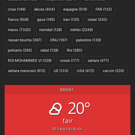
crise
(146)
décès
(404)
espagne
(519)
FAR
(132)
france
(508)
gaza
(165)
Iran
(135)
israel
(330)
maroc
(7320)
mondial
(128)
météo
(2249)
nasser bourita
(367)
ONU
(167)
palestine
(139)
polisario
(293)
rabat
(128)
Roi
(280)
ROI MOHAMMED VI
(329)
russie
(177)
sahara
(471)
sahara marocain
(612)
UE
(133)
USA
(472)
vaccin
(235)
RABAT,
20°
fair
07:18
19:18 +01