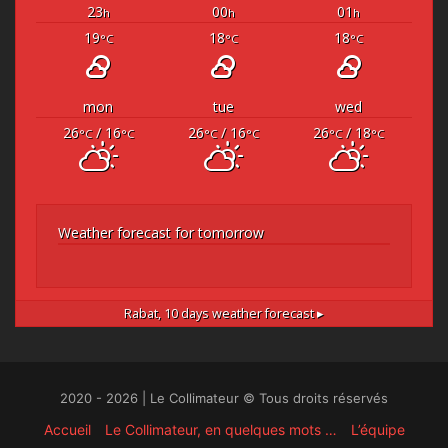
23
00
01
h
h
h
19
18
18
°C
°C
°C
mon
tue
wed
26
/ 16
26
/ 16
26
/ 18
°C
°C
°C
°C
°C
°C
Weather forecast for tomorrow
Rabat,
10 days weather forecast ▸
2020 - 2026 | Le Collimateur © Tous droits réservés
Accueil
Le Collimateur, en quelques mots …
L’équipe