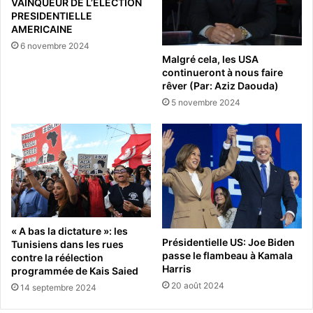
VAINQUEUR DE L’ELECTION
PRESIDENTIELLE
AMERICAINE
6 novembre 2024
Malgré cela, les USA
continueront à nous faire
rêver (Par: Aziz Daouda)
5 novembre 2024
« A bas la dictature »: les
Présidentielle US: Joe Biden
Tunisiens dans les rues
passe le flambeau à Kamala
contre la réélection
Harris
programmée de Kais Saied
20 août 2024
14 septembre 2024