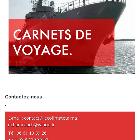
Contactez-nous
E-mail :
contact@lecollimateur.ma
m.hamrouch@yahoo.fr
Tél: 06 61 10 39 26
Fixe: 05 37 20 85 52