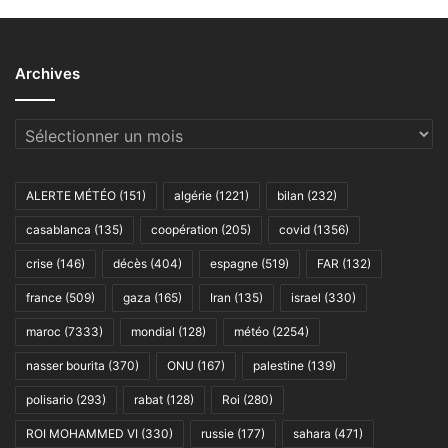
Archives
Archives
ALERTE MÉTÉO
(151)
algérie
(1221)
bilan
(232)
casablanca
(135)
coopération
(205)
covid
(1356)
crise
(146)
décès
(404)
espagne
(519)
FAR
(132)
france
(509)
gaza
(165)
Iran
(135)
israel
(330)
maroc
(7333)
mondial
(128)
météo
(2254)
nasser bourita
(370)
ONU
(167)
palestine
(139)
polisario
(293)
rabat
(128)
Roi
(280)
ROI MOHAMMED VI
(330)
russie
(177)
sahara
(471)