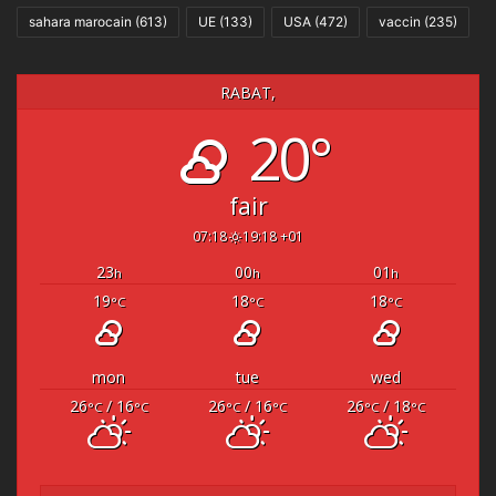
sahara marocain
(613)
UE
(133)
USA
(472)
vaccin
(235)
RABAT,
20°
fair
07:18
19:18 +01
23
00
01
h
h
h
19
18
18
°C
°C
°C
mon
tue
wed
26
/ 16
26
/ 16
26
/ 18
°C
°C
°C
°C
°C
°C