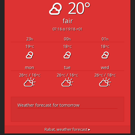
20°
fair
07:18
19:18 +01
23
00
01
h
h
h
19
18
18
°C
°C
°C
mon
tue
wed
26
/ 16
26
/ 16
26
/ 18
°C
°C
°C
°C
°C
°C
Weather forecast for tomorrow
Rabat,
weather forecast ▸