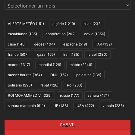
Archives
ALERTE MÉTÉO
(151)
algérie
(1219)
bilan
(232)
casablanca
(135)
coopération
(202)
covid
(1356)
crise
(146)
décès
(404)
espagne
(519)
FAR
(132)
france
(507)
gaza
(165)
Iran
(135)
israel
(330)
maroc
(7317)
mondial
(128)
météo
(2248)
nasser bourita
(364)
ONU
(167)
palestine
(139)
polisario
(293)
rabat
(128)
Roi
(280)
ROI MOHAMMED VI
(329)
russie
(177)
sahara
(471)
sahara marocain
(611)
UE
(133)
USA
(472)
vaccin
(235)
RABAT,