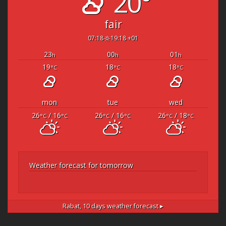
20°
fair
07:18
19:18 +01
23
00
01
h
h
h
19
18
18
°C
°C
°C
mon
tue
wed
26
/ 16
26
/ 16
26
/ 18
°C
°C
°C
°C
°C
°C
Weather forecast for tomorrow
Rabat,
10 days weather forecast ▸