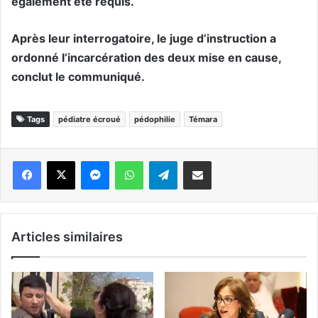
également été requis.
Après leur interrogatoire, le juge d’instruction a
ordonné l’incarcération des deux mise en cause,
conclut le communiqué.
Tags
pédiatre écroué
pédophilie
Témara
Messenger
WhatsApp
Telegram
Partager par email
Articles similaires