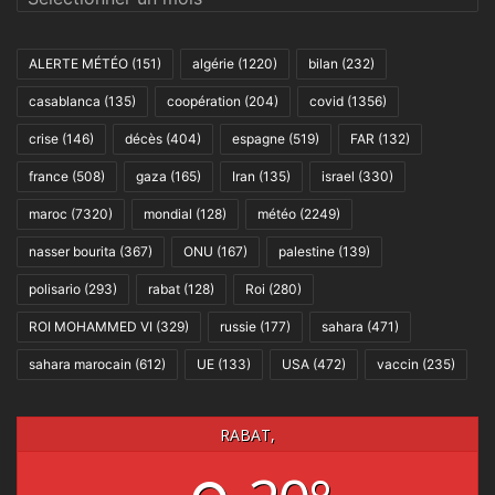
ALERTE MÉTÉO
(151)
algérie
(1220)
bilan
(232)
casablanca
(135)
coopération
(204)
covid
(1356)
crise
(146)
décès
(404)
espagne
(519)
FAR
(132)
france
(508)
gaza
(165)
Iran
(135)
israel
(330)
maroc
(7320)
mondial
(128)
météo
(2249)
nasser bourita
(367)
ONU
(167)
palestine
(139)
polisario
(293)
rabat
(128)
Roi
(280)
ROI MOHAMMED VI
(329)
russie
(177)
sahara
(471)
sahara marocain
(612)
UE
(133)
USA
(472)
vaccin
(235)
RABAT,