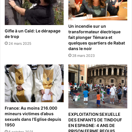
Un incendie sur un
Gifle à un Caïd: Le dérapage
transformateur électrique
de trop
fait plonger Témara et
quelques quartiers de Rabat
24 mars 2025
dans le noir
28 mars 2023
France: Au moins 216.000
mineurs victimes d’abus
EXPLOITATION SEXUELLE
sexuels dans l’Eglise depuis
DES ENFANTS DE TINDOUF
1950
EN ESPAGNE: 4 ANS DE
PRISON FERME REQUIS
5 octobre 2021