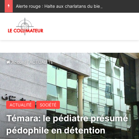
Alerte rouge : Halte aux charlatans du bien-être !
Accueil
/
ACTUALITÉ
ACTUALITÉ
SOCIÉTÉ
Témara: le pédiatre présumé
pédophile en détention