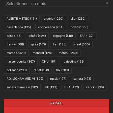
Archives
ALERTE MÉTÉO
(151)
algérie
(1220)
bilan
(232)
casablanca
(135)
coopération
(204)
covid
(1356)
crise
(146)
décès
(404)
espagne
(519)
FAR
(132)
france
(508)
gaza
(165)
Iran
(135)
israel
(330)
maroc
(7320)
mondial
(128)
météo
(2249)
nasser bourita
(367)
ONU
(167)
palestine
(139)
polisario
(293)
rabat
(128)
Roi
(280)
ROI MOHAMMED VI
(329)
russie
(177)
sahara
(471)
sahara marocain
(612)
UE
(133)
USA
(472)
vaccin
(235)
RABAT,