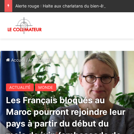
Alerte rouge : Halte aux charlatans du bien-être !
Accueil
/
ACTUALITÉ
ACTUALITÉ
MONDE
Les Français bloqués au
Maroc pourront rejoindre leur
pays à partir du début du