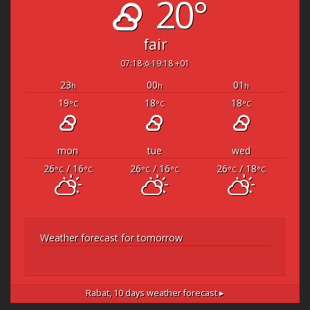
20°
fair
07:18
19:18 +01
23
00
01
h
h
h
19
18
18
°C
°C
°C
mon
tue
wed
26
/ 16
26
/ 16
26
/ 18
°C
°C
°C
°C
°C
°C
Weather forecast for tomorrow
Rabat,
10 days weather forecast ▸