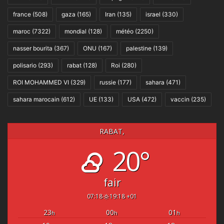
france
(508)
gaza
(165)
Iran
(135)
israel
(330)
maroc
(7322)
mondial
(128)
météo
(2250)
nasser bourita
(367)
ONU
(167)
palestine
(139)
polisario
(293)
rabat
(128)
Roi
(280)
ROI MOHAMMED VI
(329)
russie
(177)
sahara
(471)
sahara marocain
(612)
UE
(133)
USA
(472)
vaccin
(235)
RABAT,
20°
fair
07:18
19:18 +01
23
00
01
h
h
h