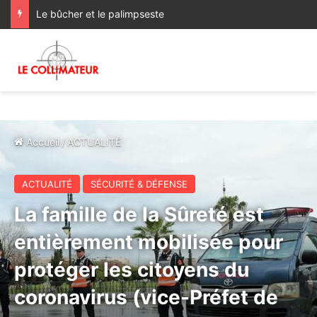
Le bûcher et le palimpseste
Accueil
/
ACTUALITÉ
ACTUALITÉ
SÉCURITÉ & DÉFENSE
La famille de la Sûreté est
entièrement mobilisée pour
protéger les citoyens du
coronavirus (vice-Préfet de