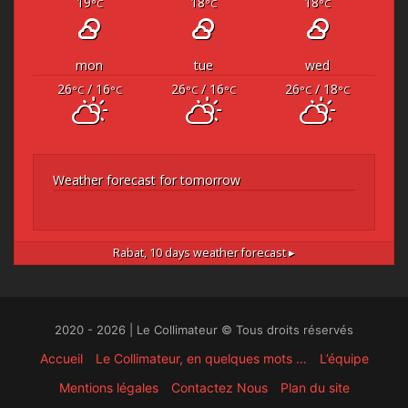
19
18
18
°C
°C
°C
mon
tue
wed
26
/ 16
26
/ 16
26
/ 18
°C
°C
°C
°C
°C
°C
Weather forecast for tomorrow
Rabat,
10 days weather forecast ▸
2020 - 2026 | Le Collimateur © Tous droits réservés
Accueil
Le Collimateur, en quelques mots …
L’équipe
Mentions légales
Contactez Nous
Plan du site