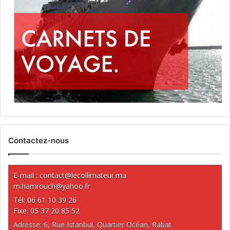
Contactez-nous
E-mail :
contact@lecollimateur.ma
m.hamrouch@yahoo.fr
Tél: 06 61 10 39 26
Fixe: 05 37 20 85 52
Adresse: 6, Rue Istanbul, Quartier Océan, Rabat