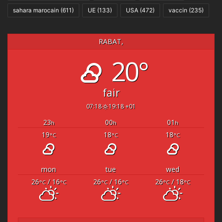
sahara marocain
(611)
UE
(133)
USA
(472)
vaccin
(235)
RABAT,
20°
fair
07:18
19:18 +01
23
00
01
h
h
h
19
18
18
°C
°C
°C
mon
tue
wed
26
/ 16
26
/ 16
26
/ 18
°C
°C
°C
°C
°C
°C