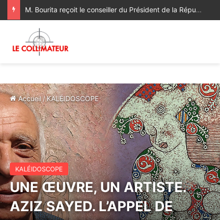
M. Bourita reçoit le conseiller du Président de la République de Roumanie, porteur d’un message adressé à SM le Roi
Accueil
/
KALÉIDOSCOPE
KALÉIDOSCOPE
UNE ŒUVRE, UN ARTISTE.
AZIZ SAYED. L’APPEL DE