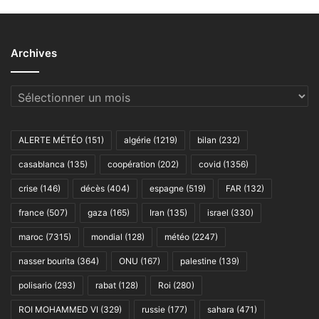
Archives
Archives
ALERTE MÉTÉO
(151)
algérie
(1219)
bilan
(232)
casablanca
(135)
coopération
(202)
covid
(1356)
crise
(146)
décès
(404)
espagne
(519)
FAR
(132)
france
(507)
gaza
(165)
Iran
(135)
israel
(330)
maroc
(7315)
mondial
(128)
météo
(2247)
nasser bourita
(364)
ONU
(167)
palestine
(139)
polisario
(293)
rabat
(128)
Roi
(280)
ROI MOHAMMED VI
(329)
russie
(177)
sahara
(471)