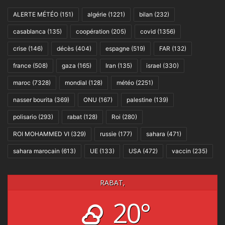
ALERTE MÉTÉO
(151)
algérie
(1221)
bilan
(232)
casablanca
(135)
coopération
(205)
covid
(1356)
crise
(146)
décès
(404)
espagne
(519)
FAR
(132)
france
(508)
gaza
(165)
Iran
(135)
israel
(330)
maroc
(7328)
mondial
(128)
météo
(2251)
nasser bourita
(369)
ONU
(167)
palestine
(139)
polisario
(293)
rabat
(128)
Roi
(280)
ROI MOHAMMED VI
(329)
russie
(177)
sahara
(471)
sahara marocain
(613)
UE
(133)
USA
(472)
vaccin
(235)
RABAT,
20°