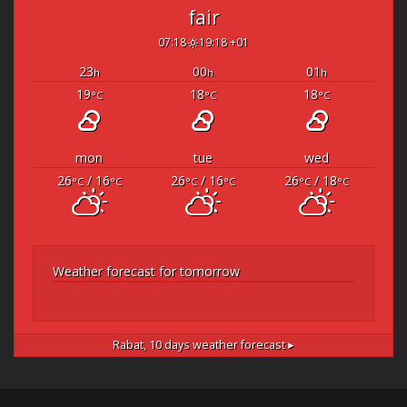
fair
07:18
19:18 +01
23
00
01
h
h
h
19
18
18
°C
°C
°C
mon
tue
wed
26
/ 16
26
/ 16
26
/ 18
°C
°C
°C
°C
°C
°C
Weather forecast for tomorrow
Rabat,
10 days weather forecast ▸