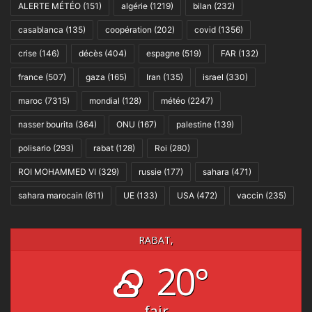
ALERTE MÉTÉO
(151)
algérie
(1219)
bilan
(232)
casablanca
(135)
coopération
(202)
covid
(1356)
crise
(146)
décès
(404)
espagne
(519)
FAR
(132)
france
(507)
gaza
(165)
Iran
(135)
israel
(330)
maroc
(7315)
mondial
(128)
météo
(2247)
nasser bourita
(364)
ONU
(167)
palestine
(139)
polisario
(293)
rabat
(128)
Roi
(280)
ROI MOHAMMED VI
(329)
russie
(177)
sahara
(471)
sahara marocain
(611)
UE
(133)
USA
(472)
vaccin
(235)
RABAT,
20°
fair