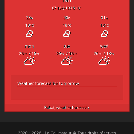
07:18
19:18 +01
23
00
01
h
h
h
19
18
18
°C
°C
°C
mon
tue
wed
26
/ 16
26
/ 16
26
/ 18
°C
°C
°C
°C
°C
°C
Weather forecast for tomorrow
Rabat,
weather forecast ▸
2020 - 2026 | Le Collimateur © Tous droits réservés