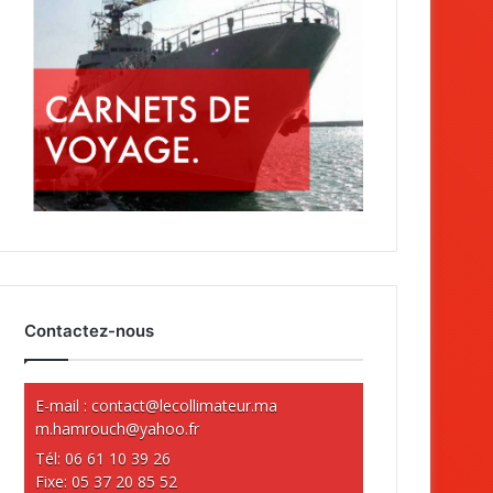
Contactez-nous
E-mail :
contact@lecollimateur.ma
m.hamrouch@yahoo.fr
Tél: 06 61 10 39 26
Fixe: 05 37 20 85 52