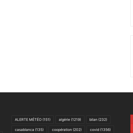
ALERTE MÉTÉO
(151)
algérie
(1219)
bilan
(232)
casablanca
(135)
coopération
(202)
covid
(1356)