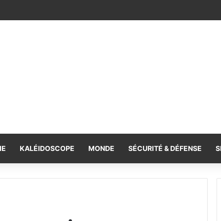
 en hausse sur les plaines nord
IE
KALÉIDOSCOPE
MONDE
SÉCURITÉ & DÉFENSE
S