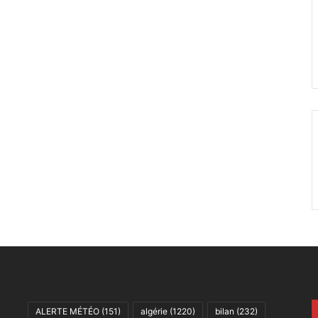
ALERTE MÉTÉO
(151)
algérie
(1220)
bilan
(232)