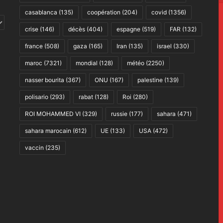
casablanca
(135)
coopération
(204)
covid
(1356)
crise
(146)
décès
(404)
espagne
(519)
FAR
(132)
france
(508)
gaza
(165)
Iran
(135)
israel
(330)
maroc
(7321)
mondial
(128)
météo
(2250)
nasser bourita
(367)
ONU
(167)
palestine
(139)
polisario
(293)
rabat
(128)
Roi
(280)
ROI MOHAMMED VI
(329)
russie
(177)
sahara
(471)
sahara marocain
(612)
UE
(133)
USA
(472)
vaccin
(235)