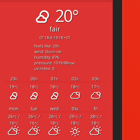
20°
fair
07:18
19:18 +01
feels like: 20
°c
wind: 0
ne
km/h
humidity: 87
%
pressure: 1019.98
mbar
uv index: 0
23
00
01
02
03
h
h
h
h
h
19
18
18
18
17
°C
°C
°C
°C
°C
mon
tue
wed
thu
fri
26
/
26
/
26
/
29
/
28
/
°C
°C
°C
°C
°C
16
16
18
18
18
°C
°C
°C
°C
°C