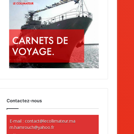
Contactez-nous
E-mail :
contact@lecollimateur.ma
m.hamrouch@yahoo.fr