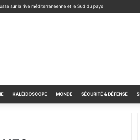
e spoliée : les archives françaises rétablissent une vérité historique
IE
KALÉIDOSCOPE
MONDE
SÉCURITÉ & DÉFENSE
S