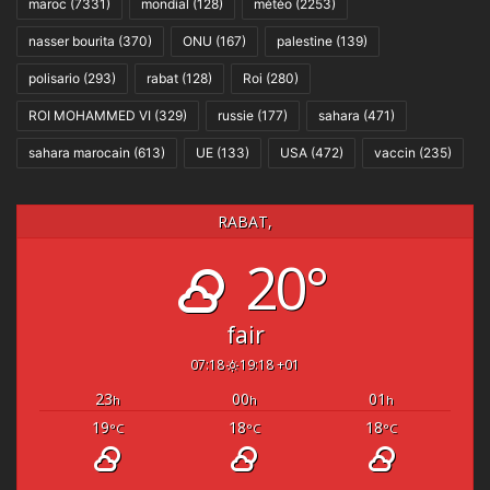
maroc
(7331)
mondial
(128)
météo
(2253)
nasser bourita
(370)
ONU
(167)
palestine
(139)
polisario
(293)
rabat
(128)
Roi
(280)
ROI MOHAMMED VI
(329)
russie
(177)
sahara
(471)
sahara marocain
(613)
UE
(133)
USA
(472)
vaccin
(235)
RABAT,
20°
fair
07:18
19:18 +01
23
00
01
h
h
h
19
18
18
°C
°C
°C