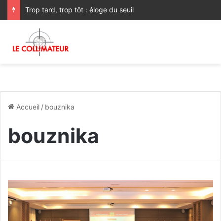
Les dimanches d’Aziz DAOUDA. Lettre à mon ami européen…
Accueil
/
bouznika
bouznika