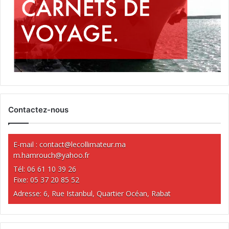
Contactez-nous
E-mail :
contact@lecollimateur.ma
m.hamrouch@yahoo.fr
Tél: 06 61 10 39 26
Fixe: 05 37 20 85 52
Adresse: 6, Rue Istanbul, Quartier Océan, Rabat