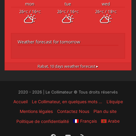
mon
tue
wed
26
/ 16
26
/ 16
26
/ 18
°C
°C
°C
°C
°C
°C
Weather forecast for tomorrow
Rabat,
10 days weather forecast ▸
2020 - 2026 | Le Collimateur © Tous droits réservés
Accueil
Le Collimateur, en quelques mots …
L’équipe
Mentions légales
Contactez Nous
Plan du site
Français
Arabe
Politique de confidentialité