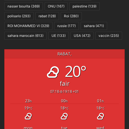
nasser bourita
(369)
ONU
(167)
palestine
(139)
polisario
(293)
rabat
(128)
Roi
(280)
ROI MOHAMMED VI
(329)
russie
(177)
sahara
(471)
sahara marocain
(613)
UE
(133)
USA
(472)
vaccin
(235)
RABAT,
20°
fair
07:18
19:18 +01
23
00
01
h
h
h
19
18
18
°C
°C
°C
mon
tue
wed