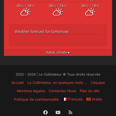
26
/ 16
26
/ 16
26
/ 18
°C
°C
°C
°C
°C
°C
Weather forecast for tomorrow
Rabat,
climate ▸
2020 - 2026 | Le Collimateur © Tous droits réservés
Accueil
Le Collimateur, en quelques mots …
L’équipe
Mentions légales
Contactez Nous
Plan du site
Français
Arabe
Politique de confidentialité
Facebook
YouTube
RSS