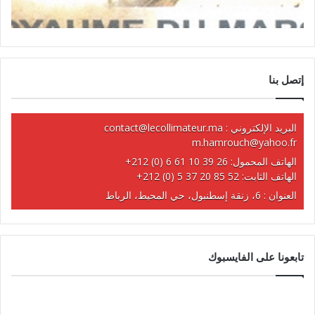
إتصل بنا
البريد الإلكتروني :
contact@lecollimateur.ma
m.hamrouch@yahoo.fr
الهاتف المحمول:
+212 (0) 6 61 10 39 26
الهاتف الثابت:
+212 (0) 5 37 20 85 52
العنوان : 6، زنقة إسطنبول، حي المحيط، الرباط
تابعونا على الفايسبوك