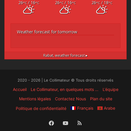
26
/ 16
26
/ 16
26
/ 18
°C
°C
°C
°C
°C
°C
Weather forecast for tomorrow
Rabat,
weather forecast ▸
2020 - 2026 | Le Collimateur © Tous droits réservés
Accueil
Le Collimateur, en quelques mots …
L’équipe
Mentions légales
Contactez Nous
Plan du site
Français
Arabe
Politique de confidentialité
Facebook
YouTube
RSS