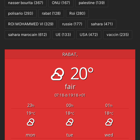
nasser bourita
(367)
ONU
(167)
palestine
(139)
polisario
(293)
rabat
(128)
Roi
(280)
ROI MOHAMMED VI
(329)
russie
(177)
sahara
(471)
sahara marocain
(612)
UE
(133)
USA
(472)
vaccin
(235)
RABAT,
20°
fair
07:18
19:18 +01
23
00
01
h
h
h
19
18
18
°C
°C
°C
mon
tue
wed