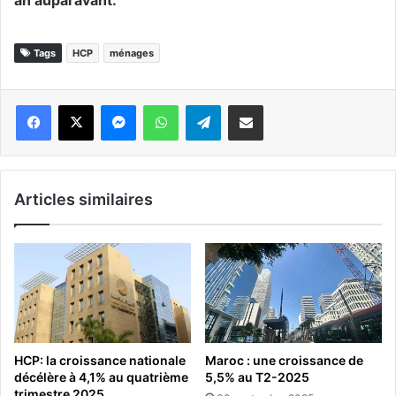
an auparavant.
Tags
HCP
ménages
Messenger
WhatsApp
Telegram
Partager par email
Articles similaires
HCP: la croissance nationale
Maroc : une croissance de
décélère à 4,1% au quatrième
5,5% au T2-2025
trimestre 2025